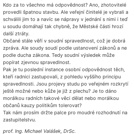
Kdo za to všechno má odpovědnost? Ano, zhotovitelé
provedli špatnou stavbu. Ale veřejní činitelé je vybrali a
schválili jim to a navíc se nápravy v jednání s nimi i teď
u soudu domáhají tak chybně, že Městské části hrozí
další ztráty.
Občané stále věří v soudní spravedlnost, což je dobrá
zpráva. Ale soudy soudí podle ustanovení zákonů a ne
podle ducha zákona. Tedy soudní výsledek může
popírat zjevnou spravedlnost.
Pak je tu poslední instance osobní odpovědnost těch,
kteří radnici zastupovali, z pohledu vyššího principu
spravedlnosti. Jsou projevy studu po veřejném rozkrytí
ještě možné nebo kůže je již z plechu? Je to dáno
morálkou radních takové věci dělat nebo morálkou
občanů kauzy politikům tolerovat?
Tak nám prosím držte palce pro moudré rozhodnutí na
zastupitelstvu.
prof. Ing. Michael Valášek, DrSc.