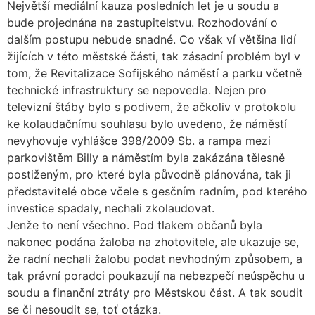
Největší mediální kauza posledních let je u soudu a
bude projednána na zastupitelstvu. Rozhodování o
dalším postupu nebude snadné. Co však ví většina lidí
žijících v této městské části, tak zásadní problém byl v
tom, že Revitalizace Sofijského náměstí a parku včetně
technické infrastruktury se nepovedla. Nejen pro
televizní štáby bylo s podivem, že ačkoliv v protokolu
ke kolaudačnímu souhlasu bylo uvedeno, že náměstí
nevyhovuje vyhlášce 398/2009 Sb. a rampa mezi
parkovištěm Billy a náměstím byla zakázána tělesně
postiženým, pro které byla původně plánována, tak ji
představitelé obce včele s gesčním radním, pod kterého
investice spadaly, nechali zkolaudovat.
Jenže to není všechno. Pod tlakem občanů byla
nakonec podána žaloba na zhotovitele, ale ukazuje se,
že radní nechali žalobu podat nevhodným způsobem, a
tak právní poradci poukazují na nebezpečí neúspěchu u
soudu a finanční ztráty pro Městskou část. A tak soudit
se či nesoudit se, toť otázka.