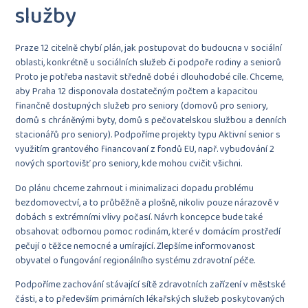
služby
Praze 12 citelně chybí plán, jak postupovat do budoucna v sociální
oblasti, konkrétně u sociálních služeb či podpoře rodiny a seniorů
Proto je potřeba nastavit středně dobé i dlouhodobé cíle. Chceme,
aby Praha 12 disponovala dostatečným počtem a kapacitou
finančně dostupných služeb pro seniory (domovů pro seniory,
domů s chráněnými byty, domů s pečovatelskou službou a denních
stacionářů pro seniory). Podpoříme projekty typu Aktivní senior s
využitím grantového financovaní z fondů EU, např. vybudování 2
nových sportovišť pro seniory, kde mohou cvičit všichni.
Do plánu chceme zahrnout i minimalizaci dopadu problému
bezdomovectví, a to průběžně a plošně, nikoliv pouze nárazově v
dobách s extrémními vlivy počasí. Návrh koncepce bude také
obsahovat odbornou pomoc rodinám, které v domácím prostředí
pečují o těžce nemocné a umírající. Zlepšíme informovanost
obyvatel o fungování regionálního systému zdravotní péče.
Podpoříme zachování stávající sítě zdravotních zařízení v městské
části, a to především primárních lékařských služeb poskytovaných