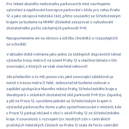
Pro řešení akutního nedostatku parkovacích míst navrhujeme
vytvoření a naplňování koncepce parkování v klidu pro celou Prahu
12. a jako okrajová městská část, přímo sousedící se Středočeským
krajem se budeme na MHMP důsledně zasazovat o vybudování
dostatečného počtu záchytných parkovišť P+R.
Nezapomeneme ani na obnovu a údržbu chodníků a rozpadajících
se schodišť.
V aktuální době vnímáme jako jedno ze stěžejních dopravních témat
výstavbu trasy metra D na území Prahy 12 a všechna témata s tím
související
, o kterých se však otevřeně nehovoří.
Jde především o to mít jasnou vizi, jaké související záležitosti je
nutné s trasou metra D řešit: Jednoznačně budeme usilovat o
zajištění spolupráce hlavního města Prahy, Středočeského kraje a
developerů v otázkách dostatečné sítě parkovišť P+R (tzn. Zaparkuj
a jdi) na Praze 12; vyvoláme jednání se Středočeským krajem o
výstavbě parkovacího domu a jeho spolufinancování v místech, kde
v Praze 12 parkují občané z obcí v okolí Prahy 12 ze Středočeského
kraje. V souvislosti s rozvojem tzv. modrých zón v centrálních
pražských městských částech se Praha 12 stala de facto centrální