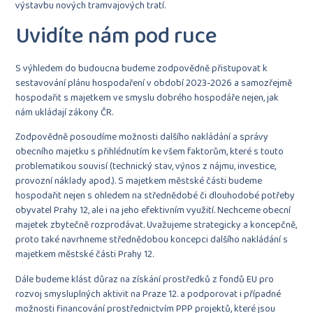
výstavbu nových tramvajových tratí.
Uvidíte nám pod ruce
S výhledem do budoucna budeme zodpovědně přistupovat k
sestavování plánu hospodaření v období 2023-2026 a samozřejmě
hospodařit s majetkem ve smyslu dobrého hospodáře nejen, jak
nám ukládají zákony ČR.
Zodpovědně posoudíme možnosti dalšího nakládání a správy
obecního majetku s přihlédnutím ke všem faktorům, které s touto
problematikou souvisí (technický stav, výnos z nájmu, investice,
provozní náklady apod.). S majetkem městské části budeme
hospodařit nejen s ohledem na střednědobé či dlouhodobé potřeby
obyvatel Prahy 12, ale i na jeho efektivním využití. Nechceme obecní
majetek zbytečně rozprodávat. Uvažujeme strategicky a koncepčně,
proto také navrhneme střednědobou koncepci dalšího nakládání s
majetkem městské části Prahy 12.
Dále budeme klást důraz na získání prostředků z fondů EU pro
rozvoj smysluplných aktivit na Praze 12. a podporovat i případné
možnosti financování prostřednictvím PPP projektů, které jsou