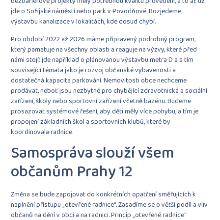
bezbariérové projekty měly potřebnou kvalitu provedení, a to ať už
jde o Sofijské náměstí nebo park v Povodňové. Rozjedeme
výstavbu kanalizace v lokalitách, kde dosud chybí.
Pro období 2022 až 2026 máme připravený podrobný program,
který pamatuje na všechny oblasti a reaguje na výzvy, které před
námi stojí: jde například o plánovanou výstavbu metra D a s tím
související témata jako je rozvoj občanské vybavenosti a
dostatečná kapacita parkování. Nemovitosti obce nechceme
prodávat, neboť jsou nezbytné pro chybějící zdravotnická a sociální
zařízení, školy nebo sportovní zařízení včetně bazénu. Budeme
prosazovat systémové řešení, aby děti měly více pohybu, a tím je
propojení základních škol a sportovních klubů, které by
koordinovala radnice.
Samospráva slouží všem
občanům Prahy 12
Změna se bude zapojovat do konkrétních opatření směřujících k
naplnění přístupu „otevřené radnice“. Zasadíme se o větší podíl a vliv
občanů na dění v obci a na radnici. Princip „otevřené radnice“