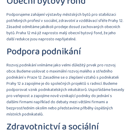
Obecní bytový fond
Podporujeme zahájení výstavby městských bytů pro stabilizaci
potřebných profesí v sociální, zdravotní a vzdělávací sféře Prahy 12.
Zásadně
odmítáme jakékoli prodeje dosud zachovaných obecních
bytů
. Praha 12 má již naprosto malý obecní bytový fond, že jeho
další redukce jsou naprosto nepřijatelné.
Podpora podnikání
Rozvoj podnikání vnímáme jako velmi důležitý prvek pro rozvoj
obce. Budeme usilovat o maximální rozvoj malého a středního
podnikání v Praze 12. Zasadíme se o zlepšení vztahů s podnikateli
Prahy 12 a zapojíme je do společných projektů s radnicí. Budeme
podporovat vznik podnikatelských inkubátorů. Uspořádáme besedy
pro veřejnost a zapojíme nově vznikající podniky do jednání s
dalšími firmami například do debaty mezi většími firmami a
bezprostředním okolím nebo představíme příběhy úspěšných
místních podnikatelů.
Zdravotnictví a sociální