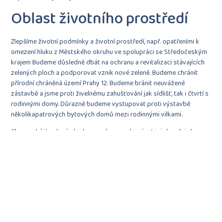
Oblast životního prostředí
Zlepšíme životní podmínky a životní prostředí, např. opatřeními k
omezení hluku z Městského okruhu ve spolupráci se Středočeským
krajem Budeme důsledně dbát na ochranu a revitalizaci stávajících
zelených ploch a podporovat vznik nové zeleně. Budeme chránit
přírodní chráněná území Prahy 12. Budeme bránit neuvážené
zástavbě a jsme proti živelnému zahušťování jak sídlišť, tak i čtvrtí s
rodinnými domy. Důrazně budeme vystupovat proti výstavbě
několikapatrových bytových domů mezi rodinnými vilkami.
Chceme hájit zelené plochy a parky a zachovávat jejich veřejně
prospěšný účel. Zasadíme se o budování nádrží pro sběr dešťové
vody pro hospodaření s vodou např. při období sucha.
Prosadíme fontánu v parku před Modřanským biografem, nejen jako
estetický prvek, ale také jako pomoc při extrémních teplotách
Podpoříme prodloužení stávajících tramvajových tratí, které zlepší
dopravní obslužnost.
Budeme důsledně provádět preventivní opatření k zamezení dalších