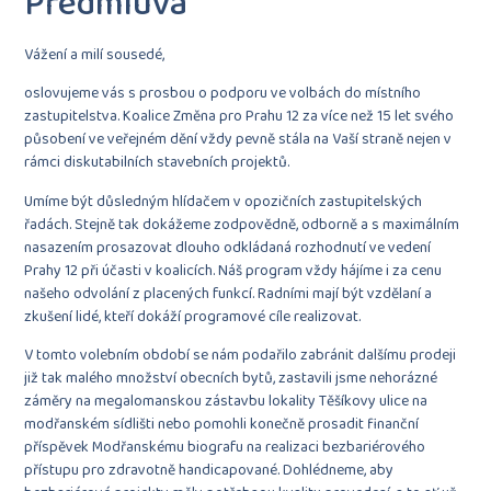
Předmluva
Vážení a milí sousedé,
oslovujeme vás s prosbou o podporu ve volbách do místního
zastupitelstva. Koalice Změna pro Prahu 12 za více než 15 let svého
působení ve veřejném dění vždy pevně stála na Vaší straně nejen v
rámci diskutabilních stavebních projektů.
Umíme být důsledným hlídačem v opozičních zastupitelských
řadách. Stejně tak dokážeme zodpovědně, odborně a s maximálním
nasazením prosazovat dlouho odkládaná rozhodnutí ve vedení
Prahy 12 při účasti v koalicích. Náš program vždy hájíme i za cenu
našeho odvolání z placených funkcí. Radními mají být vzdělaní a
zkušení lidé, kteří dokáží programové cíle realizovat.
V tomto volebním období se nám podařilo zabránit dalšímu prodeji
již tak malého množství obecních bytů, zastavili jsme nehorázné
záměry na megalomanskou zástavbu lokality Těšíkovy ulice na
modřanském sídlišti nebo pomohli konečně prosadit finanční
příspěvek Modřanskému biografu na realizaci bezbariérového
přístupu pro zdravotně handicapované. Dohlédneme, aby