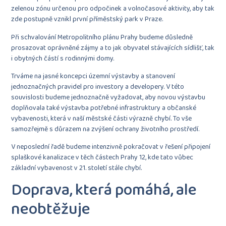
zelenou zónu určenou pro odpočinek a volnočasové aktivity, aby tak
zde postupně vznikl první příměstský park v Praze.
Při schvalování Metropolitního plánu Prahy budeme důsledně
prosazovat oprávněné zájmy a to jak obyvatel stávajících sídlišť, tak
i obytných částí s rodinnými domy.
Trváme na jasné koncepci územní výstavby a stanovení
jednoznačných pravidel pro investory a developery. V této
souvislosti budeme jednoznačně vyžadovat, aby novou výstavbu
doplňovala také výstavba potřebné infrastruktury a občanské
vybavenosti, která v naší městské části výrazně chybí. To vše
samozřejmě s důrazem na zvýšení ochrany životního prostředí.
V neposlední řadě budeme intenzivně pokračovat v řešení připojení
splaškové kanalizace v těch částech Prahy 12, kde tato vůbec
základní vybavenost v 21. století stále chybí.
Doprava, která pomáhá, ale
neobtěžuje