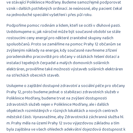
ve stávající Poliklinice Modřany. Budeme samozřejmě podporovat
vznik i dalších potřebných ordinací. Je neúnosné, aby pacient čekal
na jednoduché speciální vyšetření i přes půl roku.
Podpoříme pomoc rodinám a lidem, kteří se ocitli v dluhové pasti.
Uvědomujeme si, jak náročné může být současné období se stále
rostoucími ceny energií pro některé zranitelné skupiny našich
spoluobčanů. Proto se zaměříme na pomoc Prahy 12 občanům se
zvýšenými náklady na energie, kdy současně navrhneme zřízení
poradenského pracoviště pro občany v otázkách řešení dotací a
instalací tepelných čerpadel a malých domovních solárních
elektráren, prověříme také možnosti výstaveb solárních elektráren
na střechách obecních staveb.
Usilujeme o zajištění dostupné zdravotní a sociální péče pro občany
Prahy 12, proto budeme jednat o stabilizaci zdravotních služeb v
Poliklinice Modřany, budeme trvat na zvýšení dostupnosti
zdravotních služeb nejen v Poliklinice Modřany, ale i dalších
objektech rozmístěných v různých lokalitách a nových centrech
městské části. Vynasnažíme, aby Zdravotnická záchranná služba hl.
m. Prahy měla na území Prahy 12 svou výjezdovou základnu a tím
byla zajištěna ve všech ohledech adekvátní dojezdová dostupnost k