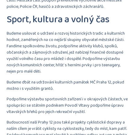
části. Městská část podpoří preventivně výchovné akce městské
policie, Policie ČR, hasičů a zdravotnických záchranářů.
Sport, kultura a volný čas
Budeme usilovat o udržení a rozvoj historických tradic a kulturních
hodnot, zaměřených na co nejširší skupiny obyvatel městské části.
Fandíme spolkovému životu, podpoříme aktivity klubů, spolků,
občanských a zájmových sdružení, jež nabízejí finančně dostupné
využití volného času pro mládež i dospělé. Podpoříme výstavbu
nových komunitních center, hřišť s herními prvky i pro teenagery,
nejen pro malé děti.
Budeme dbát na udržování kulturních památek MČ Praha 12, pokud
možno i s využitím grantů.
Podpoříme výstavbu sportovních zařízení i v okrajových částech, ve
spolupráci se státním podnikem Povodí Vltavy podpoříme úpravu
vltavských břehů pro jejich rekreační využití.
Budoucností naší Prahy 12 jsou také projekty cyklistické dopravy a
naším cílem je vrátit cyklisty na cyklostezky, tedy do míst, kam patří.