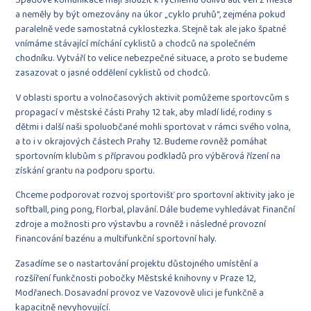
Spádové komunikace mají sloužit k rychlému odlivu aut ven z města
a neměly by být omezovány na úkor „cyklo pruhů“, zejména pokud
paralelně vede samostatná cyklostezka. Stejně tak ale jako špatné
vnímáme stávající míchání cyklistů a chodců na společném
chodníku. Vytváří to velice nebezpečné situace, a proto se budeme
zasazovat o jasné oddělení cyklistů od chodců.
V oblasti sportu a volnočasových aktivit pomůžeme sportovcům s
propagací v městské části Prahy 12 tak, aby mladí lidé, rodiny s
dětmi i další naši spoluobčané mohli sportovat v rámci svého volna,
a to i v okrajových částech Prahy 12. Budeme rovněž pomáhat
sportovním klubům s přípravou podkladů pro výběrová řízení na
získání grantu na podporu sportu.
Chceme podporovat rozvoj sportovišť pro sportovní aktivity jako je
softball, ping pong, florbal, plavání. Dále budeme vyhledávat finanční
zdroje a možnosti pro výstavbu a rovněž i následné provozní
financování bazénu a multifunkční sportovní haly.
Zasadíme se o nastartování projektu důstojného umístění a
rozšíření funkčnosti pobočky Městské knihovny v Praze 12,
Modřanech. Dosavadní provoz ve Vazovově ulici je funkčně a
kapacitně nevyhovující.