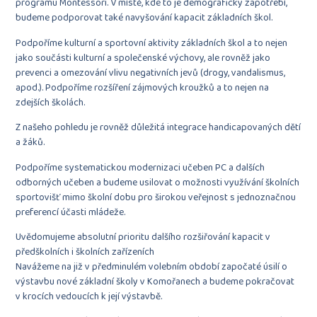
programu Montessori. V místě, kde to je demograficky zapotřebí,
budeme podporovat také navyšování kapacit základních škol.
Podpoříme kulturní a sportovní aktivity základních škol a to nejen
jako součásti kulturní a společenské výchovy, ale rovněž jako
prevenci a omezování vlivu negativních jevů (drogy, vandalismus,
apod.). Podpoříme rozšíření zájmových kroužků a to nejen na
zdejších školách.
Z našeho pohledu je rovněž důležitá integrace handicapovaných dětí
a žáků.
Podpoříme systematickou modernizaci učeben PC a dalších
odborných učeben a budeme usilovat o možnosti využívání školních
sportovišť mimo školní dobu pro širokou veřejnost s jednoznačnou
preferencí účasti mládeže.
Uvědomujeme absolutní prioritu dalšího rozšiřování kapacit v
předškolních i školních zařízeních
Navážeme na již v předminulém volebním období započaté úsilí o
výstavbu nové základní školy v Komořanech a budeme pokračovat
v krocích vedoucích k její výstavbě.