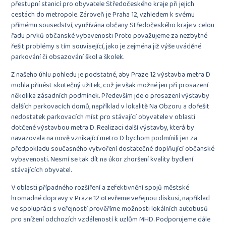
přestupní stanicí pro obyvatele Středočeského kraje při jejich
cestách do metropole. Zároveň je Praha 12, vzhledem k svému
přímému sousedství, využívána občany Středočeského kraje v celou
řadu prvků občanské vybavenosti Proto považujeme za nezbytné
řešit problémy s tím související, jako je zejména již výše uváděné
parkování či obsazování škol a školek.
Z našeho úhlu pohledu je podstatné, aby Praze 12 výstavba metra D
mohla přinést skutečný užitek, což je však možné jen při prosazení
několika zásadních podmínek. Především jde o prosazení výstavby
dalších parkovacích domů, například v lokalitě Na Obzoru a dořešit
nedostatek parkovacích míst pro stávající obyvatele v oblasti
dotčené výstavbou metra D. Realizaci další výstavby, která by
navazovala na nově vznikající metro D bychom podmínili jen za
předpokladu současného vytvoření dostatečné doplňující občanské
vybavenosti. Nesmí se tak dít na úkor zhoršení kvality bydlení
stávajících obyvatel.
V oblasti případného rozšíření a zefektivnění spojů městské
hromadné dopravy v Praze 12 otevřeme veřejnou diskusi, například
ve spolupráci s veřejností prověříme možnosti lokálních autobusů
pro snížení odchozích vzdáleností k uzlům MHD. Podporujeme dále