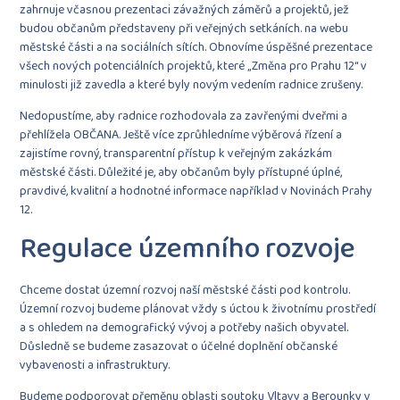
zahrnuje včasnou prezentaci závažných záměrů a projektů, jež
budou občanům představeny při veřejných setkáních. na webu
městské části a na sociálních sítích. Obnovíme úspěšné prezentace
všech nových potenciálních projektů, které „Změna pro Prahu 12“ v
minulosti již zavedla a které byly novým vedením radnice zrušeny.
Nedopustíme, aby radnice rozhodovala za zavřenými dveřmi a
přehlížela OBČANA. Ještě více zprůhledníme výběrová řízení a
zajistíme rovný, transparentní přístup k veřejným zakázkám
městské části. Důležité je, aby občanům byly přístupné úplné,
pravdivé, kvalitní a hodnotné informace například v Novinách Prahy
12.
Regulace územního rozvoje
Chceme dostat územní rozvoj naší městské části pod kontrolu.
Územní rozvoj budeme plánovat vždy s úctou k životnímu prostředí
a s ohledem na demografický vývoj a potřeby našich obyvatel.
Důsledně se budeme zasazovat o účelné doplnění občanské
vybavenosti a infrastruktury.
Budeme podporovat přeměnu oblasti soutoku Vltavy a Berounky v