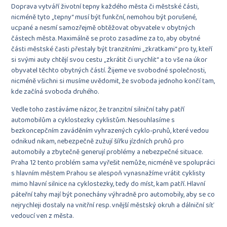
Doprava vytváří životní tepny každého města či městské části,
nicméně tyto „tepny“ musí být funkční, nemohou být porušené,
ucpané a nesmí samozřejmě obtěžovat obyvatele v obytných
částech města. Maximálně se proto zasadíme za to, aby obytné
části městské časti přestaly být tranzitními „zkratkami“ pro ty, kteří
si svými auty chtějí svou cestu „zkrátit či urychlit“ a to vše na úkor
obyvatel těchto obytných částí. Žijeme ve svobodné společnosti,
nicméně všichni si musíme uvědomit, že svoboda jednoho končí tam,
kde začíná svoboda druhého.
Vedle toho zastáváme názor, že tranzitní silniční tahy patří
automobilům a cyklostezky cyklistům. Nesouhlasíme s
bezkoncepčním zaváděním vyhrazených cyklo-pruhů, které vedou
odnikud nikam, nebezpečně zužují šířku jízdních pruhů pro
automobily a zbytečně generují problémy a nebezpečné situace.
Praha 12 tento problém sama vyřešit nemůže, nicméně ve spolupráci
s hlavním městem Prahou se alespoň vynasnažíme vrátit cyklisty
mimo hlavní silnice na cyklostezky, tedy do míst, kam patří. Hlavní
páteřní tahy mají být ponechány výhradně pro automobily, aby se co
nejrychleji dostaly na vnitřní resp. vnější městský okruh a dálniční síť
vedoucí ven z města.