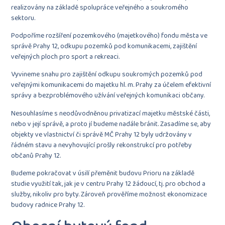
realizovány na základě spolupráce veřejného a soukromého
sektoru.
Podpoříme rozšíření pozemkového (majetkového) fondu města ve
správě Prahy 12, odkupu pozemků pod komunikacemi, zajištění
veřejných ploch pro sport a rekreaci.
Vyvineme snahu pro zajištění odkupu soukromých pozemků pod
veřejnými komunikacemi do majetku hl. m. Prahy za účelem efektivní
správy a bezproblémového užívání veřejných komunikaci občany.
Nesouhlasíme s neodůvodněnou privatizací majetku městské části,
nebo v její správě, a proto jí budeme nadále bránit. Zasadíme se, aby
objekty ve vlastnictví či správě MČ Prahy 12 byly udržovány v
řádném stavu a nevyhovující prošly rekonstrukcí pro potřeby
občanů Prahy 12.
Budeme pokračovat v úsilí přeměnit budovu Prioru na základě
studie využití tak, jak je v centru Prahy 12 žádoucí, tj. pro obchod a
služby, nikoliv pro byty. Zároveň prověříme možnost ekonomizace
budovy radnice Prahy 12.