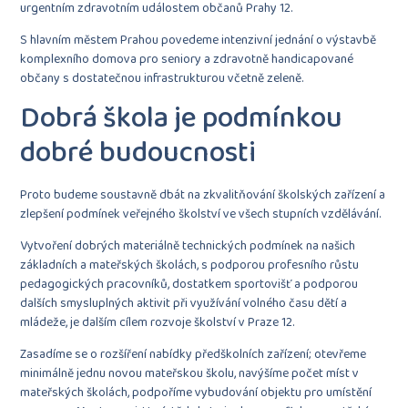
urgentním zdravotním událostem občanů Prahy 12.
S hlavním městem Prahou povedeme intenzivní jednání o výstavbě
komplexního domova pro seniory a zdravotně handicapované
občany s dostatečnou infrastrukturou včetně zeleně.
Dobrá škola je podmínkou
dobré budoucnosti
Proto budeme soustavně dbát na zkvalitňování školských zařízení a
zlepšení podmínek veřejného školství ve všech stupních vzdělávání.
Vytvoření dobrých materiálně technických podmínek na našich
základních a mateřských školách, s podporou profesního růstu
pedagogických pracovníků, dostatkem sportovišť a podporou
dalších smysluplných aktivit při využívání volného času dětí a
mládeže, je dalším cílem rozvoje školství v Praze 12.
Zasadíme se o rozšíření nabídky předškolních zařízení; otevřeme
minimálně jednu novou mateřskou školu, navýšíme počet míst v
mateřských školách, podpoříme vybudování objektu pro umístění