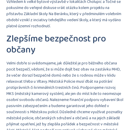
Vzhledem k velké bytové výstavbě v lokalitách Cholupic a Točné se
pokusíme do veřejné diskuse vráit otázku kolem projektu na
přístavbu Základní školy Na Beránku, který v předminulém volebním
období vznikl z inciativy tehdejšího vedení školy, a který má vydáno
platné územní rozhodnutí.
Zlepšíme bezpečnost pro
občany
Velmi dobře si uvědomujeme, jak důležité je pro běžného občana
pocit bezpečí, vědomí, že si může dojít bez obav na zastávku MHD,
že večer dorazí bezpečně domů nebo že s rodinou může v klidu
relaxovat třeba u Vltavy. Městská Policie musí dbát na potírání
protiprávních či kriminálních trestních činů. Podporujeme rozvoj
MKS (městský kamerový systém), ale jen do míst kde to neomezuje
osobní svobodu občanů. Nalezneme finanční podporu vybavení škol
pasivním zabezpečením a budeme garantovat jeho dohled v
součinnosti s Městskou policií. Důsledně chceme využívat poznatky
městské policie, občanských sdružení a občanů a na jejich základě
přijímat opatření, jež by zlepšila pořádek a bezpečnost v městské