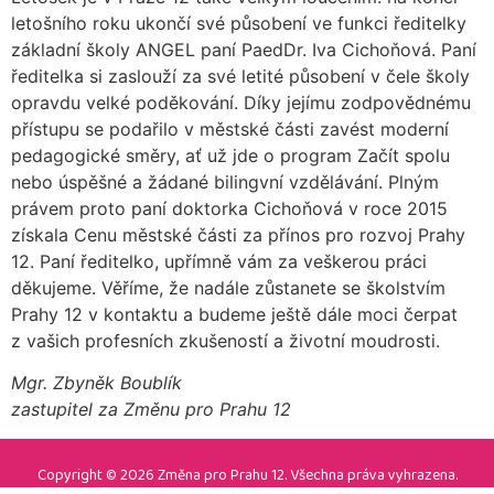
letošního roku ukončí své působení ve funkci ředitelky
základní školy ANGEL paní PaedDr. Iva Cichoňová. Paní
ředitelka si zaslouží za své letité působení v čele školy
opravdu velké poděkování. Díky jejímu zodpovědnému
přístupu se podařilo v městské části zavést moderní
pedagogické směry, ať už jde o program Začít spolu
nebo úspěšné a žádané bilingvní vzdělávání. Plným
právem proto paní doktorka Cichoňová v roce 2015
získala Cenu městské části za přínos pro rozvoj Prahy
12. Paní ředitelko, upřímně vám za veškerou práci
děkujeme. Věříme, že nadále zůstanete se školstvím
Prahy 12 v kontaktu a budeme ještě dále moci čerpat
z vašich profesních zkušeností a životní moudrosti.
Mgr. Zbyněk Boublík
zastupitel za Změnu pro Prahu 12
Copyright © 2026 Změna pro Prahu 12. Všechna práva vyhrazena.