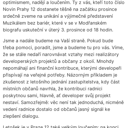
optimismem, nadějí a loučením. Ty z vás, kteří toto číslo
Novin Prahy 12 dostanete těšně na začátku prosince
srdečně zveme na unikání a výjimečné představení
Muzikálem bez bariér, které v se v Modřanském
biografu uskuteční v úterý 3. prosince od 18 hodin.
Jsme a nadále budeme na Vaší straně. Pokud bude
třeba pomoci, poradit, jsme a budeme tu pro vás. Víme,
že se stále nedaří narovnávat vztahy mezi realizátory
developerských projektů a občany z okolí. Mnohdy
nepomáhají ani finanční kontribuce, kterými developeři
přispívají na veřejné potřeby. Názorným příkladem je
zkušenost z letošního jednání zastupitelstva, kdy část
místních občanů navrhla, že kontribuci radnici
poskytnou sami, hlavně, ať developer svůj projekt
nestaví. Samozřejmě: věc není tak jednoduchá, nicméně
vedení radnice dostalo od občanů jasný signál ke
zlepšení dialogu.
Letošek je v Praze 12 také velkým loučením: na konci