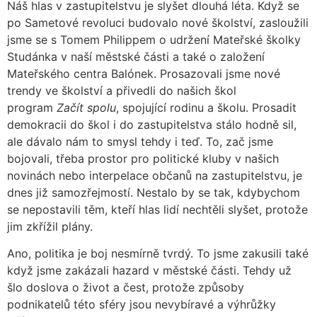
Náš hlas v zastupitelstvu je slyšet dlouhá léta. Když se
po Sametové revoluci budovalo nové školství, zasloužili
jsme se s Tomem Philippem o udržení Mateřské školky
Studánka v naší městské části a také o založení
Mateřského centra Balónek. Prosazovali jsme nové
trendy ve školství a přivedli do našich škol
program
Začít spolu
, spojující rodinu a školu. Prosadit
demokracii do škol i do zastupitelstva stálo hodně sil,
ale dávalo nám to smysl tehdy i teď. To, zač jsme
bojovali, třeba prostor pro politické kluby v našich
novinách nebo interpelace občanů na zastupitelstvu, je
dnes již samozřejmostí. Nestalo by se tak, kdybychom
se nepostavili těm, kteří hlas lidí nechtěli slyšet, protože
jim zkřížil plány.
Ano, politika je boj nesmírně tvrdý. To jsme zakusili také
když jsme zakázali hazard v městské části. Tehdy už
šlo doslova o život a čest, protože způsoby
podnikatelů této sféry jsou nevybíravé a výhrůžky