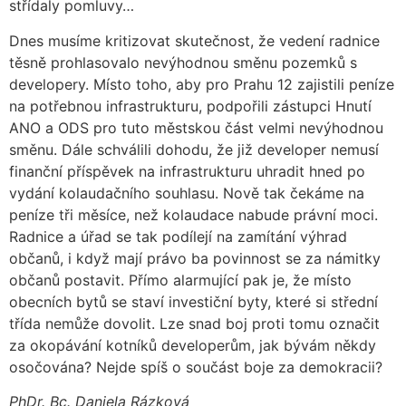
střídaly pomluvy…
Dnes musíme kritizovat skutečnost, že vedení radnice
těsně prohlasovalo nevýhodnou směnu pozemků s
developery. Místo toho, aby pro Prahu 12 zajistili peníze
na potřebnou infrastrukturu, podpořili zástupci Hnutí
ANO a ODS pro tuto městskou část velmi nevýhodnou
směnu. Dále schválili dohodu, že již developer nemusí
finanční příspěvek na infrastrukturu uhradit hned po
vydání kolaudačního souhlasu. Nově tak čekáme na
peníze tři měsíce, než kolaudace nabude právní moci.
Radnice a úřad se tak podílejí na zamítání výhrad
občanů, i když mají právo ba povinnost se za námitky
občanů postavit. Přímo alarmující pak je, že místo
obecních bytů se staví investiční byty, které si střední
třída nemůže dovolit. Lze snad boj proti tomu označit
za okopávání kotníků developerům, jak bývám někdy
osočována? Nejde spíš o součást boje za demokracii?
PhDr. Bc. Daniela Rázková