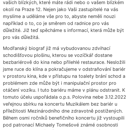
vašich blízkých, které máte rádi nebo o vašem blízkém
okolí na Praze 12. Nejen jako Vaši zastupitelé na vás
myslíme a uděláme vše pro to, abyste neměli nouzi
například o to, co je směrem od radnice pro vás
důležité. Již teď spěcháme s informací, která může být
pro vás důležitá.
Modřanský biograf již má vybudovanou zdvihací
schodišťovou plošinu, kterou se vozíčkář dostane
bezbariérově do kina nebo přilehlé restaurace. Nesložili
jsme ruce do klína a pokračujeme v odstraňování bariér
v prostoru kina, kde v přístupu na toalety brání schod a
problémem zde může být i manipulační prostor pro
otáčení vozíku. I tuto bariéru máme v plánu odstranit. K
tomuto účelu uspořádala o.p.s. Polovina nebe 3.12.2022
veřejnou sbírku na koncertu Muzikálem bez bariér u
příležitosti Mezinárodního dne zdravotně postižených.
Během osmi ročníků benefičního koncertu již vystoupili
pod patronací Michaely Tomešové známé osobnosti