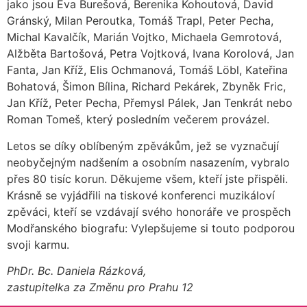
jako jsou Eva Burešová, Berenika Kohoutová, David
Gránský, Milan Peroutka, Tomáš Trapl, Peter Pecha,
Michal Kavalčík, Marián Vojtko, Michaela Gemrotová,
Alžběta Bartošová, Petra Vojtková, Ivana Korolová, Jan
Fanta, Jan Kříž, Elis Ochmanová, Tomáš Löbl, Kateřina
Bohatová, Šimon Bílina, Richard Pekárek, Zbyněk Fric,
Jan Kříž, Peter Pecha, Přemysl Pálek, Jan Tenkrát nebo
Roman Tomeš, který posledním večerem provázel.
Letos se díky oblíbeným zpěvákům, jež se vyznačují
neobyčejným nadšením a osobním nasazením, vybralo
přes 80 tisíc korun. Děkujeme všem, kteří jste přispěli.
Krásně se vyjádřili na tiskové konferenci muzikáloví
zpěváci, kteří se vzdávají svého honoráře ve prospěch
Modřanského biografu: Vylepšujeme si touto podporou
svoji karmu.
PhDr. Bc. Daniela Rázková,
zastupitelka za Změnu pro Prahu 12