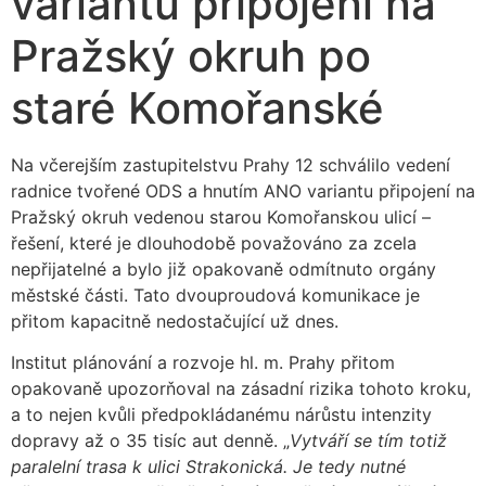
variantu připojení na
Pražský okruh po
staré Komořanské
Na včerejším zastupitelstvu Prahy 12 schválilo vedení
radnice tvořené ODS a hnutím ANO variantu připojení na
Pražský okruh vedenou starou Komořanskou ulicí –
řešení, které je dlouhodobě považováno za zcela
nepřijatelné a bylo již opakovaně odmítnuto orgány
městské části. Tato dvouproudová komunikace je
přitom kapacitně nedostačující už dnes.
Institut plánování a rozvoje hl. m. Prahy přitom
opakovaně upozorňoval na zásadní rizika tohoto kroku,
a to nejen kvůli předpokládanému nárůstu intenzity
dopravy až o 35 tisíc aut denně. „
Vytváří se tím totiž
paralelní trasa k ulici Strakonická. Je tedy nutné