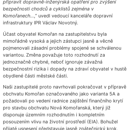
připravit dopravně-inženýrská opatření pro zvýšení
bezpečnosti chodců a cyklistů zejména v
Komořanech…
,“ uvedl vedoucí kanceláře dopravní
infrastruktury IPR Václav Novotný.
Účast obyvatel Komořan na zastupitelstvu byla
mimořádně vysoká a jejich zástupci jasně a věcně
pojmenovali zásadní problémy spojené se schválenou
variantou. Změna považuje toto rozhodnutí za
jednoznačně chybné, neboť ignoruje závažná
bezpečnostní rizika i dopady na zdraví obyvatel v hustě
obydlené části městské části.
Naši zastupitelé proto navrhovali pokračovat v přípravě
obchvatu Komořan označovaného jako varianta 5A a
požadovali po vedení radnice zajištění finančního krytí
pro stavbu obchvatu Nová Komořanská, který již
disponuje územním rozhodnutím i kompletním
posouzením vlivu na životní prostředí (EIA). Bohužel
přijaté usnesení představuje jasně zpátečnický krok,