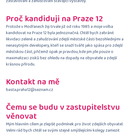
zastavování a zahušťování stávající výstavby.
Proč kandiduji na Praze 12
Protože v Modřanech žiji trvale již od roku 1985 a moje volba
kandidovat na Praze 12 byla jednoznačná. Chtěl bych zabránit
likvidaci zeleně a zahušťování zdejší městské části bezohlednými a
nenasytnými developery, kteří se snaží tvářit jako spása pro zdejší
městskou část, přičemž opak je pravdou, kde jim jde pouze o
maximalizaci zisků bez ohledu na dopady na obyvatele a zdejší
krásnou přírodu.
Kontakt na mě
basta.praha12@seznam.cz
Čemu se budu v zastupitelstvu
věnovat
Mým hlavním cílem je zlepšit podmínek pro život zdejších obyvatel.
Velmi rád bych chtěl se svými stejně smýšlejícími kolegy zamezit