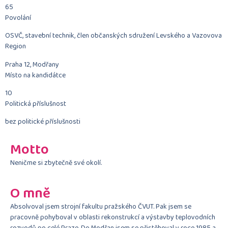
65
Povolání
OSVČ, stavební technik, člen občanských sdružení Levského a Vazovova
Region
Praha 12, Modřany
Místo na kandidátce
10
Politická příslušnost
bez politické příslušnosti
Motto
Neničme si zbytečně své okolí.
O mně
Absolvoval jsem strojní fakultu pražského ČVUT. Pak jsem se
pracovně pohyboval v oblasti rekonstrukcí a výstavby teplovodních
rozvodů po celé Praze. Do Modřan jsem se přistěhoval v roce 1985 a