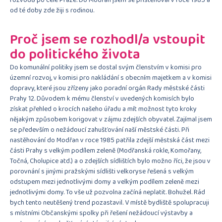
od té doby zde žiji s rodinou.
Proč jsem se rozhodl/a vstoupit
do politického života
Do komunální politiky jsem se dostal svým členstvím v komisi pro
územní rozvoj, v komisi pro nakládání s obecním majetkem a v komisi
dopravy, které jsou zřízeny jako poradní orgán Rady městské části
Prahy 12. Důvodem k mému členství v uvedených komisích bylo
získat přehled o krocích našeho úřadu a mít možnost tyto kroky
nějakým způsobem korigovat v zájmu zdejších obyvatel. Zajímal jsem
se především o nežádoucí zahušťování naší městské části. Při
nastěhování do Modřan v roce 1985 patřila zdejší městská část mezi
části Prahy s velkým podílem zeleně (Modřanská rokle, Komořany,
Točná, Cholupice atd.) a o zdejších sídlištích bylo možno říci, že jsou v
porovnání s jinými pražskými sídlišti velkoryse řešená s velkým
odstupem mezi jednotlivými domy a velkým podílem zeleně mezi
jednotlivými domy. To vše už pozvolna začíná neplatit. Bohužel. Rád
bych tento neutěšený trend pozastavil. V místě bydliště spolupracuji
s místními Občanskými spolky při řešení nežádoucí výstavby a