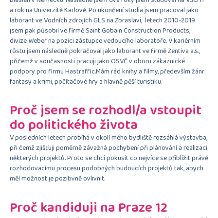
a rok na Univerzitě Karlově. Po ukončení studia jsem pracoval jako
laborant ve Vodních zdrojích GLS na Zbraslavi, letech 2010-2019
jsem pak působil ve firmě Saint Gobain Construction Products,
divize Weber na pozici zástupce vedoucího laboratoře. V kariérním
růstu jsem následně pokračoval jako laborant ve firmě Zentiva a.s.,
přičemž v současnosti pracuji jako OSVČ v oboru zákaznické
podpory pro firmu Hastraffic.Mám rád knihy a filmy, především žánr
fantasy a krimi, počítačové hry a hlavně pěší turistiku.
Proč jsem se rozhodl/a vstoupit
do politického života
V posledních letech probíhá v okolí mého bydliště rozsáhlá výstavba,
při čemž zjišťuji poměrně závažná pochybení při plánování a realizaci
některých projektů. Proto se chci pokusit co nejvíce se přiblížit právě
rozhodovacímu procesu podobných budoucích projektů tak, abych
měl možnost je pozitivně ovlivnit.
Proč kandiduji na Praze 12