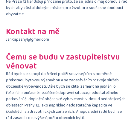
Na Praze 12 kandiduji přirozeně proto, že se jedná o můj domov a rád
bych, aby zůstal dobrým místem pro život pro současné i budoucí
obyvatele.
Kontakt na mě
JanKapasny@gmail.com
Čemu se budu v zastupitelstvu
věnovat
Rád bych se zapojil do řešení potíží souvisejících s poměrně
překotnou bytovou výstavbou a se zaostáváním rozvoje služeb
občanské vybavenosti. Dále bych se chtěl zaměřit na jednání o
řešeních současné neutěšené dopravní situace, nedostatečného
parkování či doplnění občanské vybavenosti v dosud nedořešených
oblastech Prahy 12. jako například nedostatečná kapacita ve
školských a zdravotnických zařízeních. V neposlední řadě bych se
rád zasadil i o navýšení počtu obecních bytů.