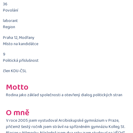
36
Povolání
laborant
Region
Praha 12, Modřany
Místo na kandidátce
9
Politická příslušnost
člen KDU-ČSL
Motto
Rodina jako základ společnosti a otevřený dialog politických stran
O mně
V roce 2005 jsem vystudoval Arcibiskupské gymnázium v Praze,
přičemž šestý ročník jsem strávil na spřízněném gymnáziu Kolleg St.
Blasien v Německu. Následně jsem dva roky jsem studoval na VŠCHT