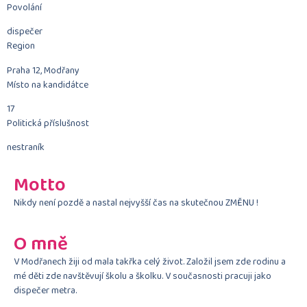
Povolání
dispečer
Region
Praha 12, Modřany
Místo na kandidátce
17
Politická příslušnost
nestraník
Motto
Nikdy není pozdě a nastal nejvyšší čas na skutečnou ZMĚNU !
O mně
V Modřanech žiji od mala takřka celý život. Založil jsem zde rodinu a
mé děti zde navštěvují školu a školku. V současnosti pracuji jako
dispečer metra.