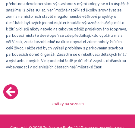
překotnou developerskou výstavbou: s mými kolegy se o to úspěšně
snažíme již přes 10 let. Není možné například školky srovnávat se
zemí a namísto nich stavět megalomanské výškové projekty o
desítkách bytových jednotek, které nadále výrazně zahušťují místo
k žití. Sídliště nikdy nebylo na takovou zátěž projektováno (doprava,
parkovací místa) a developeři se zde předbíhají, kdo vytěží z mála
větší zisk, zcela bezohledně na úkor obyvatel zde mnohdy žijících
celý život. Takže rád bych vyřešil problémy s parkováním stavbou
parkovacích domů či garáží. Zasadím se o rekultivaci dětských hřišť
a výstavbu nových. V neposlední řadě je důležité zajistit občanskou
vybavenost i v odlehlejších částech naší městské části.
zpátky na seznam
Copyright © 2026 Změna pro Prahu 12. Všechna práva vyhrazena.