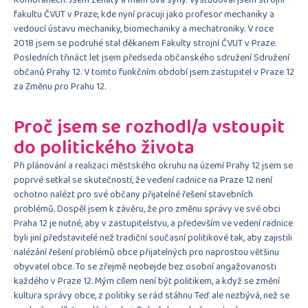
fakultu ČVUT v Praze, kde nyní pracuji jako profesor mechaniky a
vedoucí ústavu mechaniky, biomechaniky a mechatroniky. V roce
2018 jsem se podruhé stal děkanem Fakulty strojní ČVUT v Praze.
Posledních třináct let jsem předseda občanského sdružení Sdružení
občanů Prahy 12. V tomto funkčním období jsem zastupitel v Praze 12
za Změnu pro Prahu 12.
Proč jsem se rozhodl/a vstoupit
do politického života
Při plánování a realizaci městského okruhu na území Prahy 12 jsem se
poprvé setkal se skutečností, že vedení radnice na Praze 12 není
ochotno nalézt pro své občany přijatelné řešení stavebních
problémů. Dospěl jsem k závěru, že pro změnu správy ve své obci
Praha 12 je nutné, aby v zastupitelstvu, a především ve vedení radnice
byli jiní představitelé než tradiční současní politikové tak, aby zajistili
nalézání řešení problémů obce přijatelných pro naprostou většinu
obyvatel obce. To se zřejmě neobejde bez osobní angažovanosti
každého v Praze 12. Mým cílem není být politikem, a když se změní
kultura správy obce, z politiky se rád stáhnu Teď ale nezbývá, než se