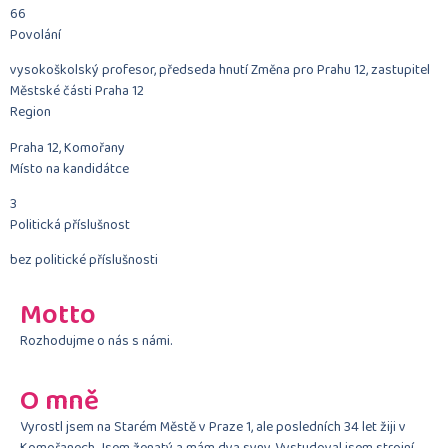
66
Povolání
vysokoškolský profesor, předseda hnutí Změna pro Prahu 12, zastupitel
Městské části Praha 12
Region
Praha 12, Komořany
Místo na kandidátce
3
Politická příslušnost
bez politické příslušnosti
Motto
Rozhodujme o nás s námi.
O mně
Vyrostl jsem na Starém Městě v Praze 1, ale posledních 34 let žiji v
Komořanech. Jsem ženatý a mám dva syny. Vystudoval jsem strojní