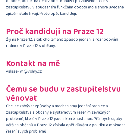
osobně podílet na dění v obci. Bohužel po zkušenostech v
zastupitelstvu v současném funkčním období moje shora uvedená
zjištění stále trvají. Proto opět kandiduji.
Proč kandiduji na Praze 12
Žiji na Praze 12, a tak chci změnit způsob jednání a rozhodování
radnice v Praze 12 s občany.
Kontakt na mě
valasek.m@volny.cz
Čemu se budu v zastupitelstvu
věnovat
Chci se zabývat způsoby a mechanismy jednání radnice a
zastupitelstva s občany a systémovým řešením závažných
problémů, které v Praze 12 jsou a které nastanou. Přál bych si, aby
většina občanů v Praze 12 získala opět důvěru v politiku a možnost
řešení svých problémů.