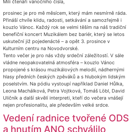
Milí čtenáři vánočního čísla,
prosinec je pro mě měsícem, který mám nesmírně ráda.
Přináší chvíle klidu, radosti, setkávání a samozřejmě i
kouzlo Vánoc. Každý rok se velmi těším na náš tradiční
benefiční koncert Muzikálem bez bariér, který se letos
uskuteční již pojedenácté – a opět 3. prosince v
Kulturním centru na Novodvorské.
Tento večer je pro nás vždy srdeční záležitostí. V sále
vládne neopakovatelná atmosféra – kouzlo Vánoc
propojené s krásou muzikálových melodií, nádhernými
hlasy předních českých zpěváků a s hlubokým lidským
poselstvím. Na pódiu vystoupí například Daniel Hůlka,
Leona Machálková, Petra Vojtková, Tomáš Löbl, David
Uličník a další skvělí interpreti, kteří do večera vnášejí
nejen profesionalitu, ale především velké srdce.
Vedení radnice tvořené ODS
a hnutím ANO schválilo