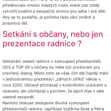
přistěhovalo mnoho mladých rodin, které zde chtějí
vytvořit kvalitní a bezpečný domov pro sebe i své děti.
Aby se to podařilo, je potřeba řadu věcí změnit a
posunout dál.
Setkání s občany, nebo jen
prezentace radnice ?
Setkávání vedení radnice v zastoupení představitelů
ODS a TOP 09 s občany by měla být prostorem pro
otevřený dialog. Místo toho se však čím dál častěji mění
v jednostrannou prezentaci „zářných zítřků“ někde v
roce 2050. Občané přicházejí s konkrétními otázkami a
obavami, ale odcházejí s pocitem, že jejich hlas v sále
vlastně nezazněl.
Namísto diskuse sledujeme dlouhá vystoupení
představitelů radnice, například Vojtěcha Kose a Petra