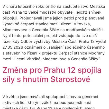
V únoru letošního roku přišlo na zastupitelstvo Městská
část Praha 12 velké množství obyvatel, jejichž snímek
připojuji. Projednávali jsme jejich petici proti plánované
výstavbě čerpací stanice mezi ulicemi Vitovská,
Mladenovova a Generála Šišky na modřanském sídlišti.
Nyní tento potenciální projekt vstupuje do své další
fáze, kdy Odbor výstavby Městské Části Praha 12 vydal
27.05.2026 oznámení o „zahájení společného územního
a stavebního řízení k projektu Čerpací stanice Modřany
mezi ulicemi Vitošká, Madenovova a Generála Šišky“.
Změna pro Prahu 12 spojila
síly s hnutím Starostové
V květnu jsme navázali spolupráci s novou generací
aktivních lidí, kterým záleží na budoucnosti naší
městské části. Do Prahy 12 se v posledních letech